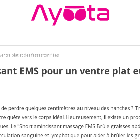
ntre plat et des fesses tonifiées !
ant EMS pour un ventre plat et 
u de perdre quelques centimètres au niveau des hanches ? T
re quête vers le corps idéal. Heureusement, il existe un pro
ues. Le "Short amincissant massage EMS Brûle graisses abdo
irculation sanguine et lymphatique pour aider à brûler les gra