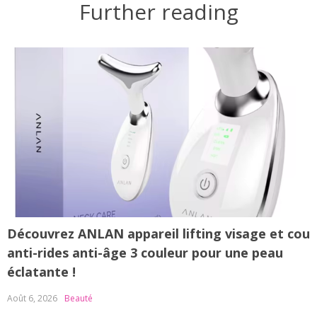
Further reading
Découvrez ANLAN appareil lifting visage et cou
D
anti-rides anti-âge 3 couleur pour une peau
c
éclatante !
é
Août 6, 2026
Beauté
A