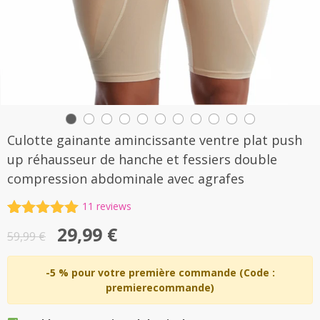
Culotte gainante amincissante ventre plat push
up réhausseur de hanche et fessiers double
compression abdominale avec agrafes
11
reviews
Noté
11
5.00
Le
Le
29,99
€
sur 5
59,99
€
basé sur
prix
prix
notations
initial
actuel
-5 % pour votre première commande (Code :
client
premierecommande)
était :
est :
59,99 €.
29,99 €.