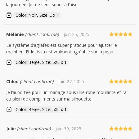
la journée. Je me sens super à l’aise
Color: Noir, Size: L x 1
Mélanie
(client confirmé)
–
juin 25, 2025
Note
5
sur
Le système d’agrafes est super pratique pour ajuster le
5
maintien. Et le tissu est vraiment agréable sur la peau.
Color: Beige, Size: 5XL x 1
Chloé
(client confirmé)
–
juin 27, 2025
Note
5
sur
Je l’ai portée pour un mariage sous une robe moulante et j’ai
5
eu plein de compliments sur ma silhouette.
Color: Beige, Size: 5XL x 1
Julie
(client confirmé)
–
juin 30, 2025
Note
5
sur