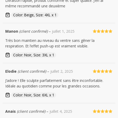
Livraison rapide, produit conforme et super qualité. J’en ai
5
même recommandé une deuxième
Color: Beige, Size: 4XL x 1
Manon
(client confirmé)
–
juillet 1, 2025
Note
5
sur
Très bon maintien au niveau du ventre sans gêner la
5
respiration. Et l’effet push-up est vraiment visible.
Color: Noir, Size: 3XL x 1
Elodie
(client confirmé)
–
juillet 2, 2025
Note
5
sur
J’adore ! Elle sculpte parfaitement sans être inconfortable.
5
Idéale au quotidien comme pour les grandes occasions.
Color: Noir, Size: 6XL x 1
Anais
(client confirmé)
–
juillet 4, 2025
Note
5
sur