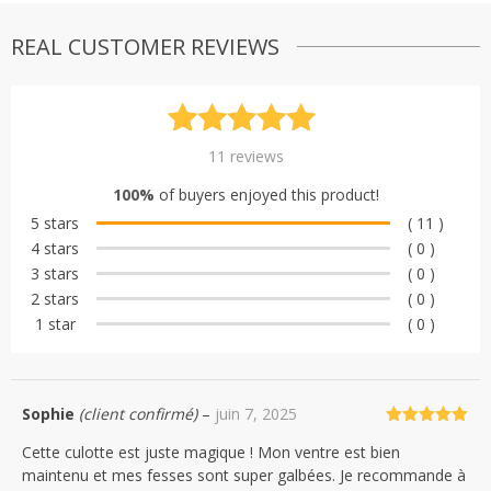
REAL CUSTOMER REVIEWS
Noté
11
5.00
11
reviews
sur 5
100%
of buyers enjoyed this product!
basé sur
5 stars
( 11 )
notations
4 stars
( 0 )
client
3 stars
( 0 )
2 stars
( 0 )
1 star
( 0 )
Sophie
(client confirmé)
–
juin 7, 2025
Note
5
sur
Cette culotte est juste magique ! Mon ventre est bien
5
maintenu et mes fesses sont super galbées. Je recommande à