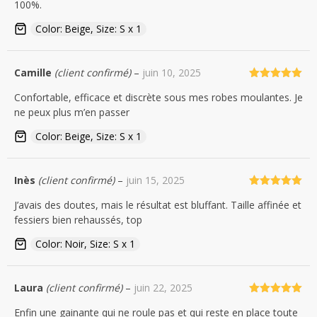
100%.
Color: Beige, Size: S x 1
Camille
(client confirmé)
–
juin 10, 2025
Note
5
sur
Confortable, efficace et discrète sous mes robes moulantes. Je
5
ne peux plus m’en passer
Color: Beige, Size: S x 1
Inès
(client confirmé)
–
juin 15, 2025
Note
5
sur
J’avais des doutes, mais le résultat est bluffant. Taille affinée et
5
fessiers bien rehaussés, top
Color: Noir, Size: S x 1
Laura
(client confirmé)
–
juin 22, 2025
Note
5
sur
Enfin une gainante qui ne roule pas et qui reste en place toute
5