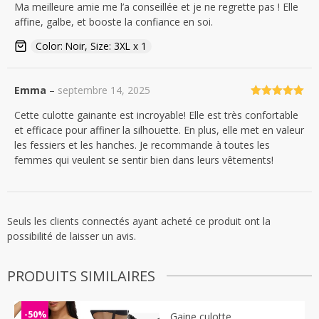
Ma meilleure amie me l’a conseillée et je ne regrette pas ! Elle
5
affine, galbe, et booste la confiance en soi.
Color: Noir, Size: 3XL x 1
Emma
–
septembre 14, 2025
Note
5
sur
Cette culotte gainante est incroyable! Elle est très confortable
5
et efficace pour affiner la silhouette. En plus, elle met en valeur
les fessiers et les hanches. Je recommande à toutes les
femmes qui veulent se sentir bien dans leurs vêtements!
Seuls les clients connectés ayant acheté ce produit ont la
possibilité de laisser un avis.
PRODUITS SIMILAIRES
-50%
Gaine culotte