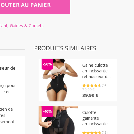
JOUTER AU PANIER
tant
,
Gaines & Corsets
PRODUITS SIMILAIRES
-50%
Gaine culotte
seur de
amincissante
réhausseur de
fessier brûle
onçu pour
(5)
graisse
Noté
5
79,99
4.80
€
lle et
abdominale
sur 5
Le
Le
39,99
€
basé sur
ventre plat
prix
prix
notations
client
avec sangles
initial
actuel
tien de
pour réhausser
était :
est :
-40%
Culotte
tes
les fessiers
79,99 €.
39,99 €.
gainante
issement
amincissante
ventre plat
(15)