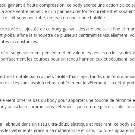
ssu gainant à haute compression, ce body exerce une action ciblée s
La zone ventre bénéficie d’un panneau renforcé qui retient et soutient
que ce soit sous une robe, un jean ou une tenue habillée.
ructurée et ajustée de ce body gainant dessine une taille fine et ma
t global affine la silhouette de plusieurs centimètres visuellement, v
outes circonstances.
rière soigneusement pensée met en valeur les fesses en les soulevan
e parfaitement les courbes pour un rendu harmonieux et séduisant, sa
rture frontale par crochets facilite l’habillage, tandis que l’entrejamb
toilettes sans avoir à retirer entièrement le vêtement. Un détail pra
ale vient orner le bas du body pour apporter une touche de féminité e
le body aussi bien comme sous-vêtement que comme pièce visible sous
s
Fabriqué dans un tissu ultra-doux, élastique et respirant, ce body s’
ous les vêtements grâce à sa matière lisse et sans coutures apparente