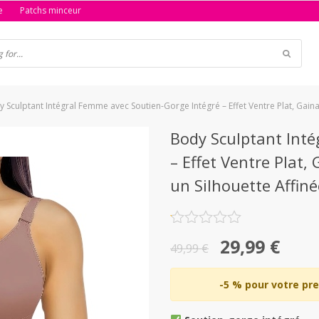
e
Patchs minceur
 Sculptant Intégral Femme avec Soutien-Gorge Intégré – Effet Ventre Plat, Gain
Body Sculptant Inté
– Effet Ventre Plat
un Silhouette Affin
Note
Le
Le
29,99
€
0.1
49,99
€
sur
prix
prix
5
initial
actuel
-5 % pour votre p
était :
est :