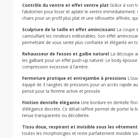
Contrôle du ventre et effet ventre plat
Grâce à son ti
l’abdomen pour lisser et aplatir le ventre immédiatement. 
chairs pour un profil plus plat et une silhouette affinée, 
Sculpture de la taille et effet amincissant
La coupe st
camouflant les rondeurs indésirables. Son effet amincissan
permettant de vous sentir plus confiante et élégante en t
Rehausseur de fesses et galbe naturel
La découpe ar
les galbant pour un effet push-up naturel. Le body épous
compression excessive à l’arrière.
Fermeture pratique et entrejambe à pressions
L’ouve
équipé de 3 rangées de pressions pour un accès rapide aux 
pensé pour la femme active et pressée.
Finition dentelle élégante
Une bordure en dentelle flor
d’élégance discrète. Ce détail raffiné permet de porter 
tenue transparente ou décolletée.
Tissu doux, respirant et invisible sous les vêtement
toutes les morphologies et reste parfaitement invisible s