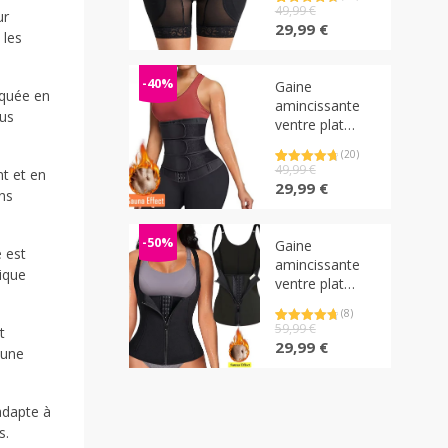
push up
Noté
15
49,99
4.87
€
ur
réhausseur de
sur 5
Le
Le
29,99
€
basé sur
 les
hanche et
prix
prix
notations
client
fessiers avec
initial
actuel
agrafes à 4
était :
est :
-40%
Gaine
rquée en
niveaux
49,99 €.
29,99 €.
amincissante
ous
ajustables
ventre plat
brûle graisse
(20)
abdominale
Noté
20
49,99
4.90
€
t et en
double action
sur 5
Le
Le
29,99
€
basé sur
ns
agrafes et 3
prix
prix
notations
client
ceintures effet
initial
actuel
sauna
était :
est :
-50%
Gaine
e est
49,99 €.
29,99 €.
amincissante
tique
ventre plat
double
(8)
compression
Noté
8
59,99
4.88
€
t
effet sauna
sur 5
Le
Le
29,99
€
 une
basé sur
brûle graisse
prix
prix
notations
client
abdominale
initial
actuel
était :
est :
adapte à
59,99 €.
29,99 €.
s.