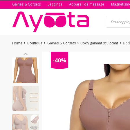
Skip
Gaines & Corsets
Leggings
Appareil de massage
Magnétism
to
content
Home
Boutique
Gaines & Corsets
Body gainant sculptant
Body
-40%