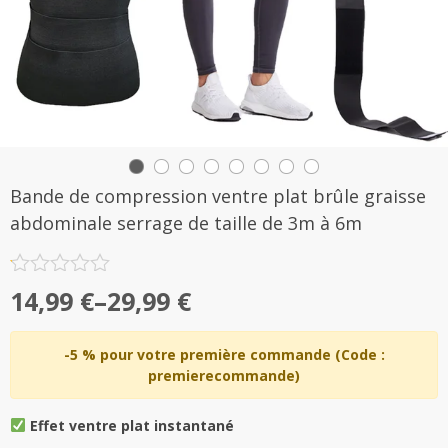
Bande de compression ventre plat brûle graisse
abdominale serrage de taille de 3m à 6m
Note
14,99
€
–
29,99
€
0.1
sur
5
-5 % pour votre première commande (Code :
premierecommande)
Effet ventre plat instantané