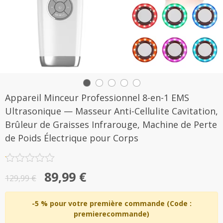
Appareil Minceur Professionnel 8-en-1 EMS
Ultrasonique — Masseur Anti-Cellulite Cavitation,
Brûleur de Graisses Infrarouge, Machine de Perte
de Poids Électrique pour Corps
Note
Le
Le
89,99
€
0.1
129,99
€
sur
prix
prix
5
initial
actuel
-5 % pour votre première commande (Code :
premierecommande)
était :
est :