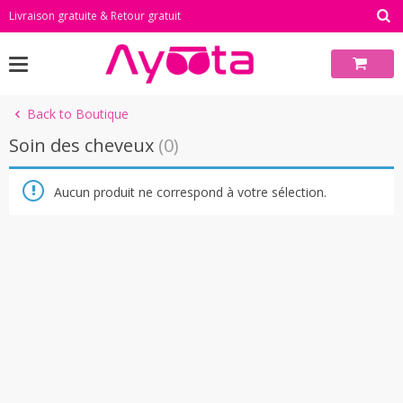
Skip
Livraison gratuite & Retour gratuit
to
content
Back to Boutique
Soin des cheveux
(0)
Aucun produit ne correspond à votre sélection.