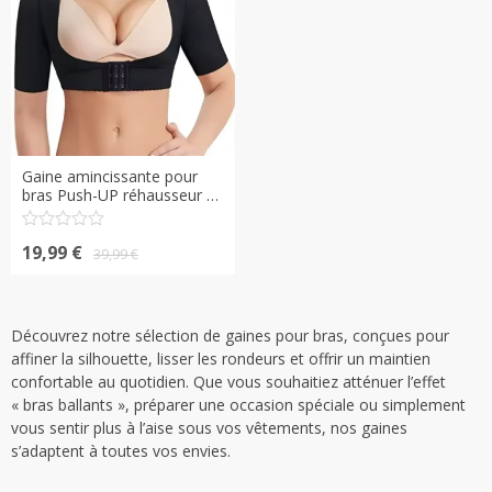
Gaine amincissante pour
bras Push-UP réhausseur de
poitrine correcteur de
posture avec pierre
Note
Le
Le
volcanique design croisé au
0.1
19,99
€
39,99
€
sur
dos
prix
prix
5
initial
actuel
était :
est :
39,99 €.
19,99 €.
Découvrez notre sélection de gaines pour bras, conçues pour
affiner la silhouette, lisser les rondeurs et offrir un maintien
confortable au quotidien. Que vous souhaitiez atténuer l’effet
« bras ballants », préparer une occasion spéciale ou simplement
vous sentir plus à l’aise sous vos vêtements, nos gaines
s’adaptent à toutes vos envies.