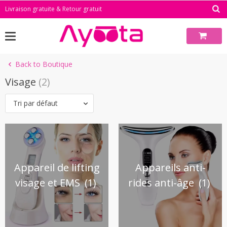
Skip
Livraison gratuite & Retour gratuit
to
content
Back to Boutique
Visage
(2)
Tri par défaut
Appareil de lifting
Appareils anti-
visage et EMS
(1)
rides anti-âge
(1)